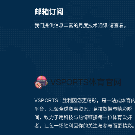
邮箱订阅
我们提供信息丰富的月度技术通讯-请查看。
VSPORTS - 胜利因您更精彩，是一站式体育
平台，汇聚全球赛事资讯、竞技数据与精彩瞬
间，致力于用科技与热情链接每一位体育爱好
者，让每一场胜利因你的关注与参与而更精彩