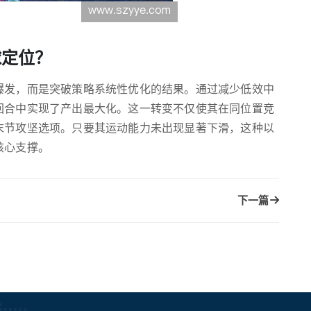
球定位？
爆发，而是突破策略系统性优化的结果。通过减少低效中
回合中实现了产出最大化。这一转变不仅使其在同位置竞
末节攻坚选项。只要其运动能力未出现显著下滑，这种以
核心支撑。
下一篇