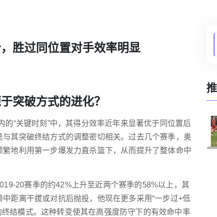
分，胜过同位置对手效率明显
推
源于突破方式的进化？
内的“关键时刻”中，其得分效率近年来显著优于同位置后
是与其突破终结方式的调整密切相关。过去几个赛季，奥
频繁地利用第一步爆发力直杀篮下，从而提升了整体命中
9-20赛季的约42%上升至近两个赛季的58%以上，其
中距离干拔或对抗后抛投，他现在更多采用“一步过+低
的终结模式。这种转变使其在高强度防守下的有效命中率