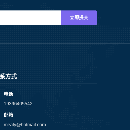
立即提交
系方式
电话
19396405542
邮箱
meaty@hotmail.com