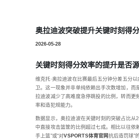
奥拉迪波突破提升关键时刻得
2026-05-28
关键时刻得分效率的提升是否
维克托·奥拉迪波在比赛最后五分钟分差五分以
卫。这一现象并非单纯依赖出手次数增加，而
拉迪波减少了高难度急停跳投的比例，转而更
率和造犯规能力。
数据显示，奥拉迪波在关键时刻的突破占比从201
中直接攻击篮筐的比例超过七成。相比以往依赖
手上篮”或“对
VSPORTS体育官网
抗后造罚球”