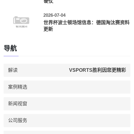
硬仗
2026-07-04
世界杯波士顿场馆信息：德国淘汰赛资料
更新
导航
解读
VSPORTS胜利因您更精彩
案例精选
新闻视窗
公司服务