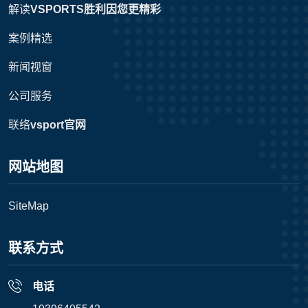
解读
VSPORTS胜利因您更精彩
案例精选
新闻视窗
公司服务
联络
vsport官网
网站地图
SiteMap
联系方式
电话