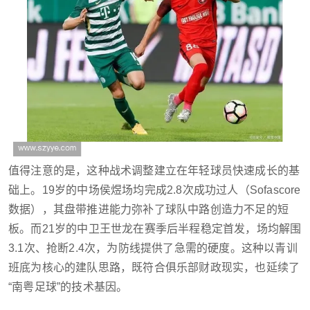
值得注意的是，这种战术调整建立在年轻球员快速成长的基
础上。19岁的中场侯煜场均完成2.8次成功过人（Sofascore
数据），其盘带推进能力弥补了球队中路创造力不足的短
板。而21岁的中卫王世龙在赛季后半程稳定首发，场均解围
3.1次、抢断2.4次，为防线提供了急需的硬度。这种以青训
班底为核心的建队思路，既符合俱乐部财政现实，也延续了
“南粤足球”的技术基因。