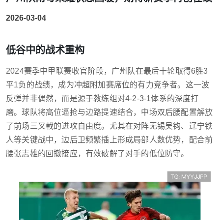
2026-03-04
低谷中的战术重构
2024赛季中甲联赛收官阶段，广州队在最后十轮取得6胜3
平1负的战绩，成为冲超附加赛席位的有力竞争者。这一波
反弹并非偶然，而是源于教练组对4-2-3-1体系的深度打
磨。球队将高位逼抢与边路提速结合，中场双后腰配置解放
了前场三叉戟的进攻自由度。尤其在对阵无锡吴钩、辽宁铁
人等关键战中，边后卫频繁插上形成局部人数优势，配合前
腰张志雄的回撤接应，有效破解了对手的低位防守。