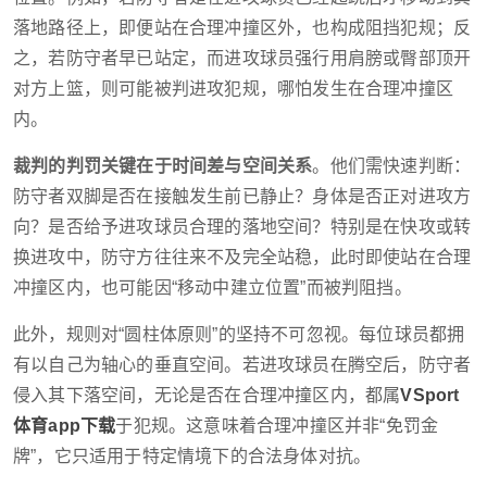
落地路径上，即便站在合理冲撞区外，也构成阻挡犯规；反
之，若防守者早已站定，而进攻球员强行用肩膀或臀部顶开
对方上篮，则可能被判进攻犯规，哪怕发生在合理冲撞区
内。
裁判的判罚关键在于时间差与空间关系
。他们需快速判断：
防守者双脚是否在接触发生前已静止？身体是否正对进攻方
向？是否给予进攻球员合理的落地空间？特别是在快攻或转
换进攻中，防守方往往来不及完全站稳，此时即使站在合理
冲撞区内，也可能因“移动中建立位置”而被判阻挡。
此外，规则对“圆柱体原则”的坚持不可忽视。每位球员都拥
有以自己为轴心的垂直空间。若进攻球员在腾空后，防守者
侵入其下落空间，无论是否在合理冲撞区内，都属
VSport
体育app下载
于犯规。这意味着合理冲撞区并非“免罚金
牌”，它只适用于特定情境下的合法身体对抗。