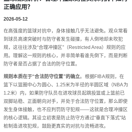
正确应用？
2026-05-12
在高强度的篮球对抗中，身体接触几乎无法避免。观众常看
到球员高速突破时与防守者发生碰撞，有人倒地却未吹犯
规，这往往涉及“合理冲撞区”（Restricted Area）规则的应
用。理解这一规则的核心，并非简单看谁先倒下，而是判断
防守者是否占据了合法的防守位置。
规则本质在于“合法防守位置”的确立
。根据FIBA规则，在
篮下以篮圈中心为圆心、1.25米为半径的半圆区域（NBA为
1.2米）内，如果防守队员在进攻球员起跳投篮或上篮前已
双脚站稳、正面朝向对手，并处于合法防守位置，那么即使
发生身体接触，也不应判罚防守犯规——这就是合理冲撞区
的核心逻辑。其设立初衷是防止防守方通过“垂直下落式”站
桩制造进攻犯规，鼓励更真实的对抗与流畅进攻。