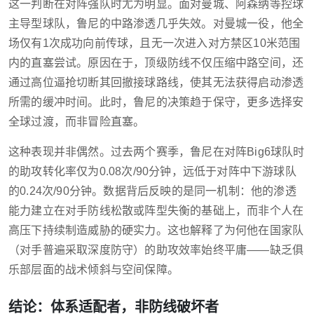
这一判断在对阵强队时尤为明显。面对曼城、阿森纳等控球
主导型球队，鲁尼的中路渗透几乎失效。对曼城一役，他全
场仅有1次成功向前传球，且无一次进入对方禁区10米范围
内的直塞尝试。原因在于，顶级防线不仅压缩中路空间，还
通过高位逼抢切断其回撤接球路线，使其无法获得启动渗透
所需的缓冲时间。此时，鲁尼的决策趋于保守，更多选择安
全球过渡，而非冒险直塞。
这种表现并非偶然。过去两个赛季，鲁尼在对阵Big6球队时
的助攻转化率仅为0.08次/90分钟，远低于对阵中下游球队
的0.24次/90分钟。数据背后反映的是同一机制：他的渗透
能力建立在对手防线松散或阵型失衡的基础上，而非个人在
高压下持续制造威胁的硬实力。这也解释了为何他在国家队
（对手普遍采取深度防守）的助攻效率始终平庸——缺乏俱
乐部层面的战术倾斜与空间保障。
结论：体系适配者，非防线破坏者