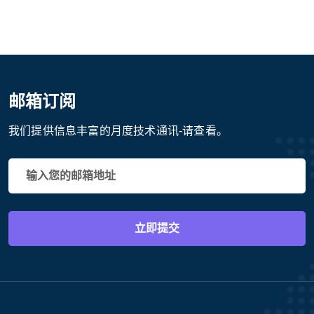
邮箱订阅
我们提供信息丰富的月度技术通讯-请查看。
立即提交