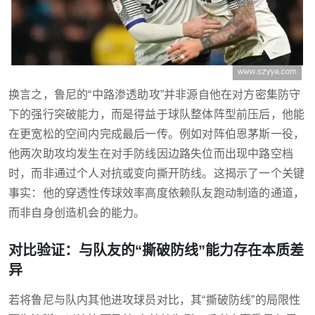
换言之，鲁尼的“中路渗透助攻”并非源自他在对方密集防守
下的强行突破能力，而是得益于球队整体阵型前压后，他能
在更宽松的空间内完成最后一传。例如对阵伯恩茅斯一役，
他两次助攻均发生在对手防线因边路失位而出现中路空档
时，而非通过个人对抗或变向撕开防线。这揭示了一个关键
事实：他的穿透性传球效率高度依赖队友跑动制造的通道，
而非自身创造机会的能力。
对比验证：与队友的“撕破防线”能力存在本质差
异
若将鲁尼与队内其他进攻球员对比，其“撕破防线”的局限性