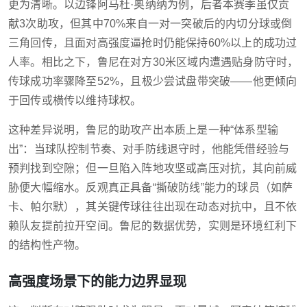
更为清晰。以边锋阿马杜·奥纳纳为例，后者本赛季虽仅贡
献3次助攻，但其中70%来自一对一突破后的内切分球或倒
三角回传，且面对高强度逼抢时仍能保持60%以上的成功过
人率。相比之下，鲁尼在对方30米区域内遭遇贴身防守时，
传球成功率骤降至52%，且极少尝试盘带突破——他更倾向
于回传或横传以维持球权。
这种差异说明，鲁尼的助攻产出本质上是一种“体系型输
出”：当球队控制节奏、对手防线退守时，他能凭借经验与
预判找到空隙；但一旦陷入阵地攻坚或高压对抗，其向前威
胁便大幅缩水。反观真正具备“撕破防线”能力的球员（如萨
卡、帕尔默），其关键传球往往出现在动态对抗中，且不依
赖队友提前拉开空间。鲁尼的数据优势，实则是环境红利下
的结构性产物。
高强度场景下的能力边界显现